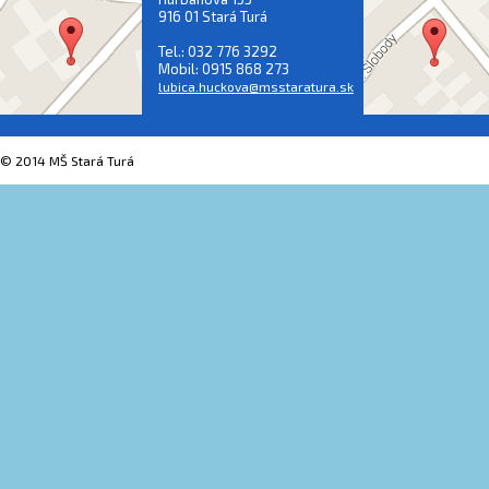
916 01 Stará Turá
Tel.: 032 776 3292
Mobil: 0915 868 273
lubica.huckova@msstaratura.sk
© 2014 MŠ Stará Turá