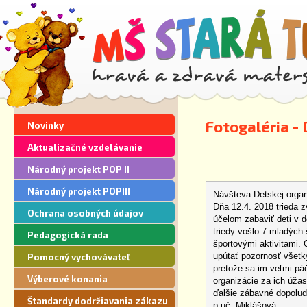
Fotogaléria -
Novinky
Aktualizačné vzdelávanie
Národný projekt POP II
Národný projekt POPIII
Návšteva Detskej orga
Dňa 12.4. 2018 trieda 
Ochrana osobných údajov
účelom zabaviť deti v 
triedy vošlo 7 mladých
Pedagogická rada
športovými aktivitami.
upútať pozornosť všetk
Pomocný vychovávateľ
pretože sa im veľmi pá
Výberové konania
organizácie za ich úž
ďalšie zábavné dopolud
Štandardy dodržiavania zákazu
p.uč. Miklášová