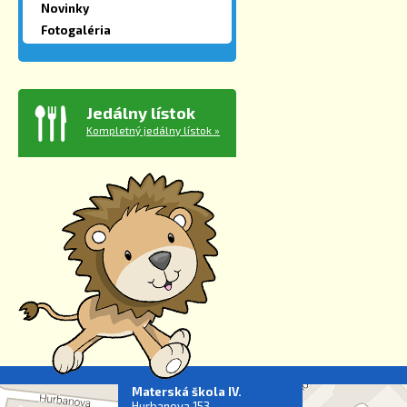
Novinky
Fotogaléria
Jedálny lístok
Kompletný jedálny lístok »
Materská škola IV.
Hurbanova 153