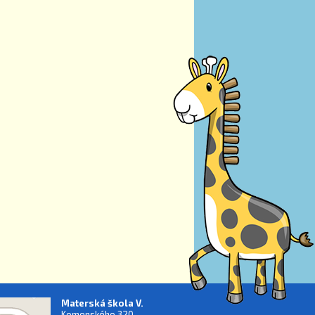
Materská škola V.
Komenského 320