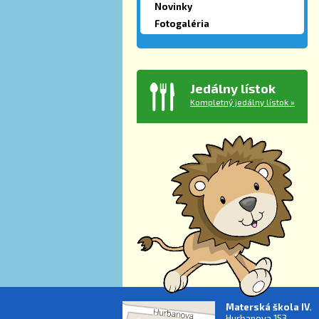
Novinky
Fotogaléria
Jedálny lístok
Kompletný jedálny lístok »
Materská škola IV.
Hurbanova 153