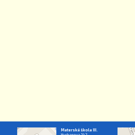
Materská škola III.
Hurbanova 142