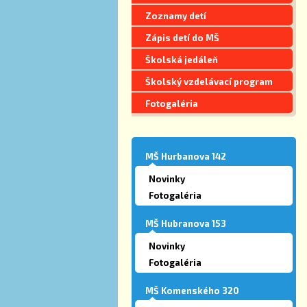
Zoznamy detí
Zápis detí do MŠ
Školská jedáleň
Školský vzdelávací program
Fotogaléria
MŠ Hurbanova 142
Novinky
Fotogaléria
MŠ Hubranova 153
Novinky
Fotogaléria
MŠ Komenského 320