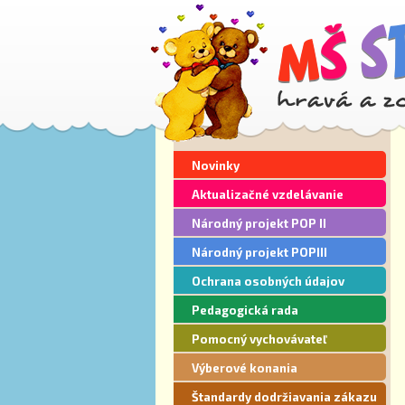
Novinky
Aktualizačné vzdelávanie
Národný projekt POP II
Národný projekt POPIII
Ochrana osobných údajov
Pedagogická rada
Pomocný vychovávateľ
Výberové konania
Štandardy dodržiavania zákazu