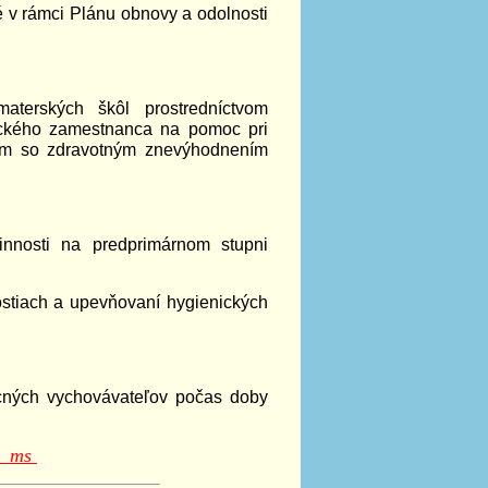
é v rámci Plánu obnovy a odolnosti
aterských škôl prostredníctvom
ckého zamestnanca na pomoc pri
ťom so zdravotným znevýhodnením
innosti na predprimárnom stupni
nostiach a upevňovaní hygienických
cných vychovávateľov počas doby
el_ms