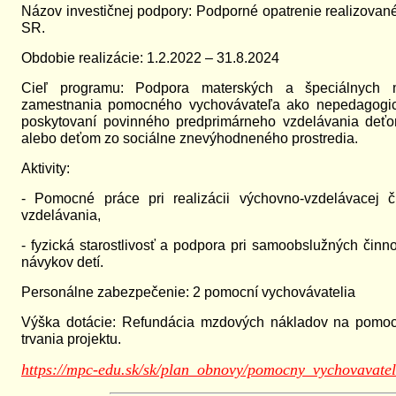
Názov investičnej podpory: Podporné opatrenie realizovan
SR.
Obdobie realizácie: 1.2.2022 – 31.8.2024
Cieľ programu: Podpora materských a špeciálnych m
zamestnania pomocného vychovávateľa ako nepedagogi
poskytovaní povinného predprimárneho vzdelávania de
alebo deťom zo sociálne znevýhodneného prostredia.
Aktivity:
- Pomocné práce pri realizácii výchovno-vzdelávacej č
vzdelávania,
- fyzická starostlivosť a podpora pri samoobslužných čin
návykov detí.
Personálne zabezpečenie: 2 pomocní vychovávatelia
Výška dotácie: Refundácia mzdových nákladov na pomo
trvania projektu.
https://mpc-edu.sk/sk/plan_obnovy/pomocny_vychovavat