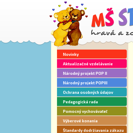
Novinky
Aktualizačné vzdelávanie
Národný projekt POP II
Národný projekt POPIII
Ochrana osobných údajov
Pedagogická rada
Pomocný vychovávateľ
Výberové konania
Štandardy dodržiavania zákazu