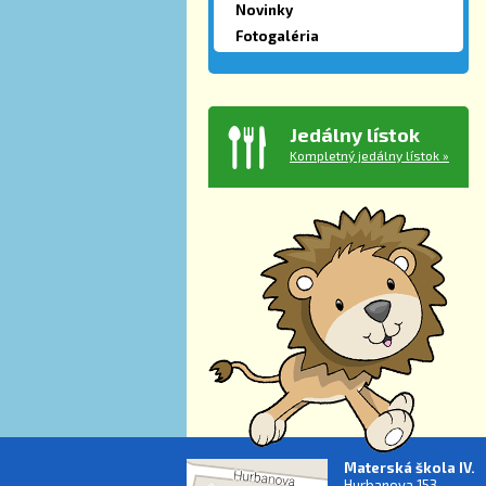
Novinky
Fotogaléria
Jedálny lístok
Kompletný jedálny lístok »
Materská škola IV.
Hurbanova 153