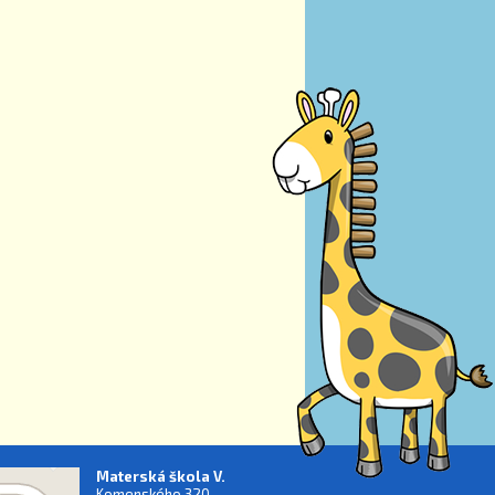
Materská škola V.
Komenského 320